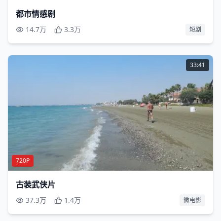
都市情感剧
14.7万
3.3万
短剧
33:41
720P
古装武侠片
37.3万
1.4万
微电影